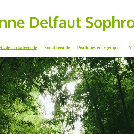
nne Delfaut Sophr
icale et maternelle
Sonothérapie
Pratiques énergétiques
Yo