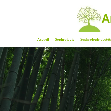
Passer
au
A
contenu
principal
Accueil
Sophrologie
Sophrologie obstétr